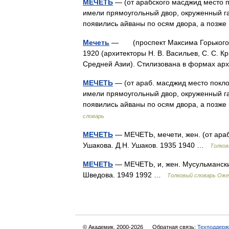
МЕЧЕТЬ
— (от арабского масджид место п
имели прямоугольный двор, окруженный га
появились айваны по осям двора, а поз
Мечеть
— (проспект Максима Горького, 7
1920 (архитекторы Н. В. Васильев, С. С. К
Средней Азии). Стилизована в формах 
МЕЧЕТЬ
— (от араб. масджид место покло
имели прямоугольный двор, окруженный га
появились айваны по осям двора, а поз
словарь
МЕЧЕТЬ
— МЕЧЕТЬ, мечети, жен. (от араб
Ушакова. Д.Н. Ушаков. 1935 1940 …
Толков
МЕЧЕТЬ
— МЕЧЕТЬ, и, жен. Мусульманский
Шведова. 1949 1992 …
Толковый словарь Оже
© Академик, 2000-2026
Обратная связь:
Техподдерж