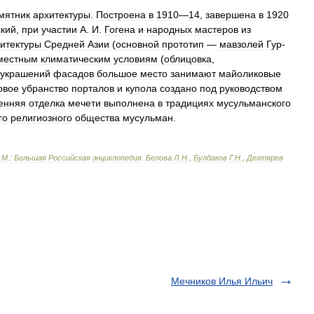
мятник
архитектуры
.
Построена
в
1910
—
14
,
завершена
в
1920
ский
,
при
участии
А
.
И
.
Гогена
и
народных
мастеров
из
итектуры
Средней
Азии
(
основной
прототип
—
мавзолей
Гур
-
местным
климатическим
условиям
(
облицовка
,
украшений
фасадов
большое
место
занимают
майоликовые
овое
убранство
порталов
и
купола
создано
под
руководством
енняя
отделка
мечети
выполнена
в
традициях
мусульманского
го
религиозного
общества
мусульман
.
-
М
.
:
Большая
Российская
энциклопедия
.
Белова
Л
.
Н
.,
Булдаков
Г
.
Н
.,
Дегтярев
Мечников Илья Ильич