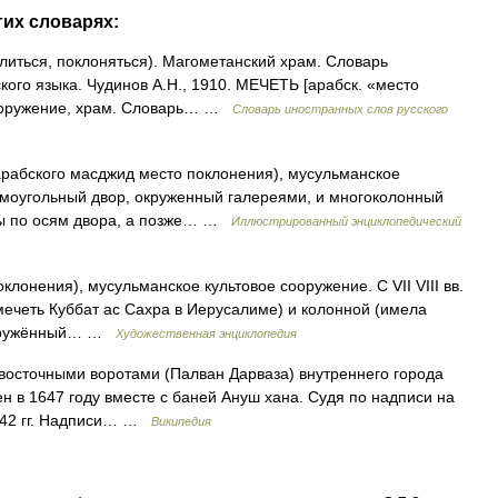
гих словарях:
олиться, поклоняться). Магометанский храм. Словарь
кого языка. Чудинов А.Н., 1910. МЕЧЕТЬ [арабск. «место
сооружение, храм. Словарь… …
Словарь иностранных слов русского
рабского масджид место поклонения), мусульманское
рямоугольный двор, окруженный галереями, и многоколонный
аны по осям двора, а позже… …
Иллюстрированный энциклопедический
нения), мусульманское культовое сооружение. С VII VIII вв.
мечеть Куббат ас Сахра в Иерусалиме) и колонной (имела
 окружённый… …
Художественная энциклопедия
восточными воротами (Палван Дарваза) внутреннего города
н в 1647 году вместе с баней Ануш хана. Судя по надписи на
1842 гг. Надписи… …
Википедия