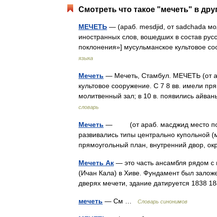
Смотреть что такое "мечеть" в дру
МЕЧЕТЬ
— (араб. mesdjid, от sadchada м
иностранных слов, вошедших в состав русс
поклонения»] мусульманское культовое 
языка
Мечеть
— Мечеть, Стамбул. МЕЧЕТЬ (от а
культовое сооружение. С 7 8 вв. имели п
молитвенный зал; в 10 в. появились айв
словарь
Мечеть
— (от араб. масджид место покло
развивались типы центрально купольной (
прямоугольный план, внутренний двор,
Мечеть Ак
— это часть ансамбля рядом с 
(Ичан Кала) в Хиве. Фундамент был заложе
дверях мечети, здание датируется 1838 
мечеть
— См …
Словарь синонимов