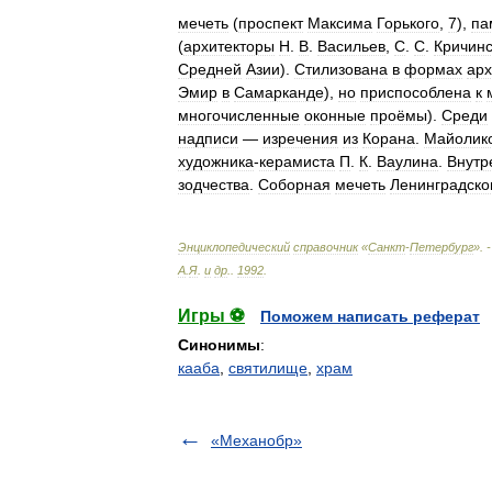
мечеть
(
проспект
Максима
Горького
,
7
),
па
(
архитекторы
Н
.
В
.
Васильев
,
С
.
С
.
Кричин
Средней
Азии
).
Стилизована
в
формах
арх
Эмир
в
Самарканде
),
но
приспособлена
к
многочисленные
оконные
проёмы
).
Среди
надписи
—
изречения
из
Корана
.
Майолик
художника
-
керамиста
П
.
К
.
Ваулина
.
Внутр
зодчества
.
Соборная
мечеть
Ленинградско
Энциклопедический
справочник
«
Санкт
-
Петербург
». 
А
.
Я
.
и
др
.
.
1992
.
Игры ⚽
Поможем написать реферат
Синонимы
:
кааба
,
святилище
,
храм
«Механобр»