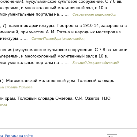
оклонения), мусульманское культовое сооружение. С 7 8 вв.
лереями, и многоколонный молитвенный зал; в 10 в.
же монументальные порталы на… …
Современная энциклопедия
), памятник архитектуры. Построена в 1910 14, завершена в
ричинский, при участии А. И. Гогена и народных мастеров из
архитектуры… …
Санкт-Петербург (энциклопедия)
нения) мусульманское культовое сооружение. С 7 8 вв. мечети
лереями, и многоколонный молитвенный зал; в 10 в.
же монументальные порталы на… …
Большой Энциклопедический
.). Магометанский молитвенный дом. Толковый словарь
ый словарь Ушакова
 храм. Толковый словарь Ожегова. С.И. Ожегов, Н.Ю.
гова
ка
,
Реклама на сайте